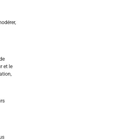
odérer,
 de
 et le
ation,
urs
ous