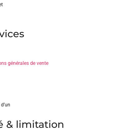
et
vices
ons générales de vente
 d’un
é & limitation