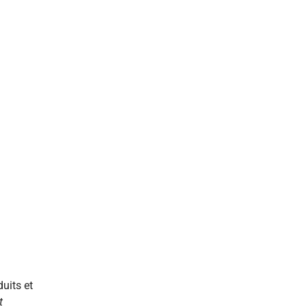
uits et
t