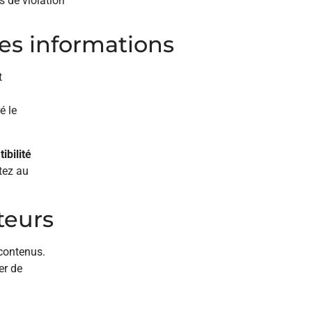
 de violation
es informations
t
é le
ibilité
tez au
teurs
contenus.
er de