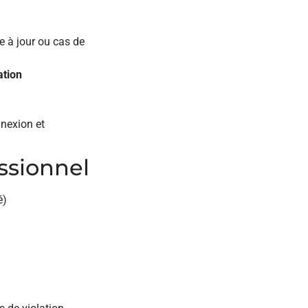
 à jour ou cas de
ation
nexion et
ssionnel
é)