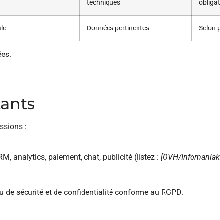
techniques
obliga
ale
Données pertinentes
Selon p
ées.
tants
ssions :
 analytics, paiement, chat, publicité (listez :
[OVH/Infomaniak
 de sécurité et de confidentialité conforme au RGPD.