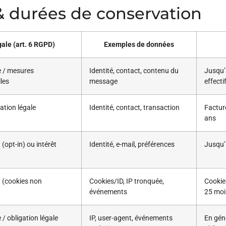
s & durées de conservation
ale (art. 6 RGPD)
Exemples de données
me / mesures
Identité, contact, contenu du
Jusqu’
les
message
effecti
ation légale
Identité, contact, transaction
Facture
ans
opt-in) ou intérêt
Identité, e-mail, préférences
Jusqu’
(cookies non
Cookies/ID, IP tronquée,
Cookies
événements
25 moi
e / obligation légale
IP, user-agent, événements
En géné