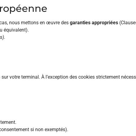
européenne
ce cas, nous mettons en œuvre des
garanties appropriées
(Clauses
 équivalent).
s)
.
 sur votre terminal. À l’exception des cookies strictement néces
ntement.
consentement si non exemptés).