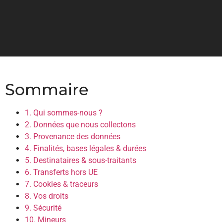
Sommaire
1. Qui sommes-nous ?
2. Données que nous collectons
3. Provenance des données
4. Finalités, bases légales & durées
5. Destinataires & sous-traitants
6. Transferts hors UE
7. Cookies & traceurs
8. Vos droits
9. Sécurité
10. Mineurs