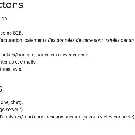
ctons
ion.
besoins B2B.
acturation, paiements
(les données de carte sont traitées par un p
de cookies/traceurs, pages vues, événements.
ntenus et e-mails.
ntes, avis.
s
hone, chat).
ogs serveur).
d’analytics/marketing, réseaux sociaux (si vous y êtes connecté)