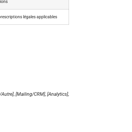
tions
rescriptions légales applicables
/Autre]
,
[Mailing/CRM]
,
[Analytics]
,